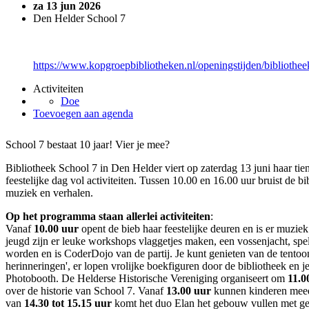
za 13 jun 2026
Den Helder School 7
https://www.kopgroepbibliotheken.nl/openingstijden/bibliothee
Activiteiten
Doe
Toevoegen aan agenda
School 7 bestaat 10 jaar! Vier je mee?
Bibliotheek School 7 in Den Helder viert op zaterdag 13 juni haar tie
feestelijke dag vol activiteiten. Tussen 10.00 en 16.00 uur bruist de bib
muziek en verhalen.
Op het programma staan allerlei activiteiten
:
Vanaf
10.00 uur
opent de bieb haar feestelijke deuren en is er muzie
jeugd zijn er leuke workshops vlaggetjes maken, een vossenjacht, spe
worden en is CoderDojo van de partij. Je kunt genieten van de tentoon
herinneringen', er lopen vrolijke boekfiguren door de bibliotheek en je
Photobooth. De Helderse Historische Vereniging organiseert om
11.0
over de historie van School 7. Vanaf
13.00 uur
kunnen kinderen meed
van
14.30 tot 15.15 uur
komt het duo Elan het gebouw vullen met geze