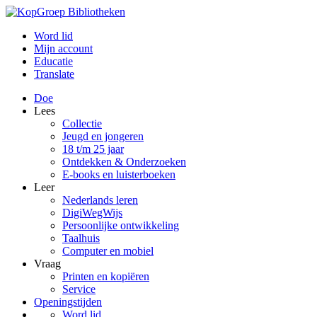
Word lid
Mijn account
Educatie
Translate
Doe
Lees
Collectie
Jeugd en jongeren
18 t/m 25 jaar
Ontdekken & Onderzoeken
E-books en luisterboeken
Leer
Nederlands leren
DigiWegWijs
Persoonlijke ontwikkeling
Taalhuis
Computer en mobiel
Vraag
Printen en kopiëren
Service
Openingstijden
Word lid