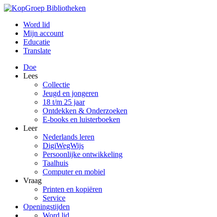
Word lid
Mijn account
Educatie
Translate
Doe
Lees
Collectie
Jeugd en jongeren
18 t/m 25 jaar
Ontdekken & Onderzoeken
E-books en luisterboeken
Leer
Nederlands leren
DigiWegWijs
Persoonlijke ontwikkeling
Taalhuis
Computer en mobiel
Vraag
Printen en kopiëren
Service
Openingstijden
Word lid