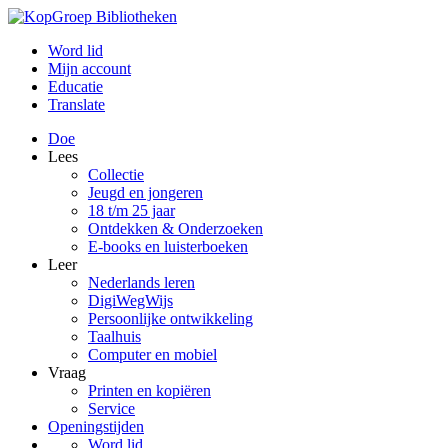
Word lid
Mijn account
Educatie
Translate
Doe
Lees
Collectie
Jeugd en jongeren
18 t/m 25 jaar
Ontdekken & Onderzoeken
E-books en luisterboeken
Leer
Nederlands leren
DigiWegWijs
Persoonlijke ontwikkeling
Taalhuis
Computer en mobiel
Vraag
Printen en kopiëren
Service
Openingstijden
Word lid