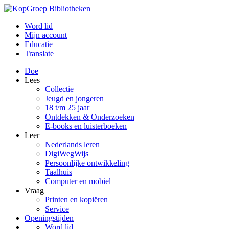
Word lid
Mijn account
Educatie
Translate
Doe
Lees
Collectie
Jeugd en jongeren
18 t/m 25 jaar
Ontdekken & Onderzoeken
E-books en luisterboeken
Leer
Nederlands leren
DigiWegWijs
Persoonlijke ontwikkeling
Taalhuis
Computer en mobiel
Vraag
Printen en kopiëren
Service
Openingstijden
Word lid