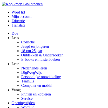
Word lid
Mijn account
Educatie
Translate
Doe
Lees
Collectie
Jeugd en jongeren
18 t/m 25 jaar
Ontdekken & Onderzoeken
E-books en luisterboeken
Leer
Nederlands leren
DigiWegWijs
Persoonlijke ontwikkeling
Taalhuis
Computer en mobiel
Vraag
Printen en kopiëren
Service
Openingstijden
Word lid