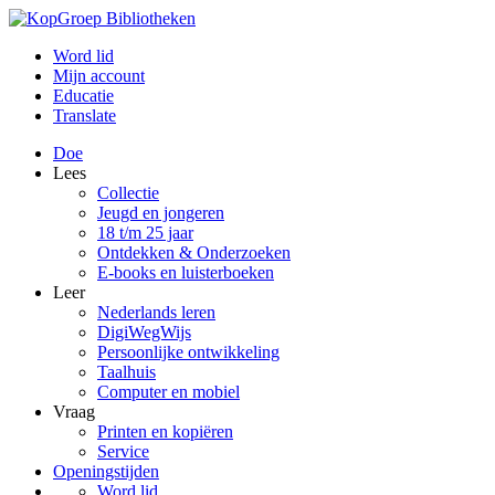
Word lid
Mijn account
Educatie
Translate
Doe
Lees
Collectie
Jeugd en jongeren
18 t/m 25 jaar
Ontdekken & Onderzoeken
E-books en luisterboeken
Leer
Nederlands leren
DigiWegWijs
Persoonlijke ontwikkeling
Taalhuis
Computer en mobiel
Vraag
Printen en kopiëren
Service
Openingstijden
Word lid