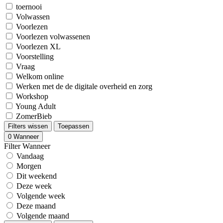
toernooi
Volwassen
Voorlezen
Voorlezen volwassenen
Voorlezen XL
Voorstelling
Vraag
Welkom online
Werken met de de digitale overheid en zorg
Workshop
Young Adult
ZomerBieb
Filters wissen
Toepassen
0
Wanneer
Filter Wanneer
Vandaag
Morgen
Dit weekend
Deze week
Volgende week
Deze maand
Volgende maand