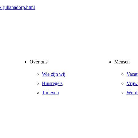
k-julianadorp.html
Over ons
Mensen
Wie zijn wij
Vacat
Huisregels
Vrijwi
Tarieven
Word 