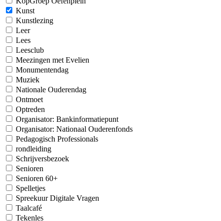
KopGroep Oefenplein
Kunst
Kunstlezing
Leer
Lees
Leesclub
Meezingen met Evelien
Monumentendag
Muziek
Nationale Ouderendag
Ontmoet
Optreden
Organisator: Bankinformatiepunt
Organisator: Nationaal Ouderenfonds
Pedagogisch Professionals
rondleiding
Schrijversbezoek
Senioren
Senioren 60+
Spelletjes
Spreekuur Digitale Vragen
Taalcafé
Tekenles