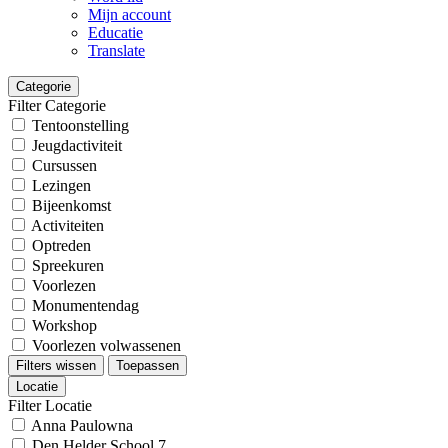
Mijn account
Educatie
Translate
Categorie
Filter Categorie
Tentoonstelling
Jeugdactiviteit
Cursussen
Lezingen
Bijeenkomst
Activiteiten
Optreden
Spreekuren
Voorlezen
Monumentendag
Workshop
Voorlezen volwassenen
Filters wissen
Toepassen
Locatie
Filter Locatie
Anna Paulowna
Den Helder School 7