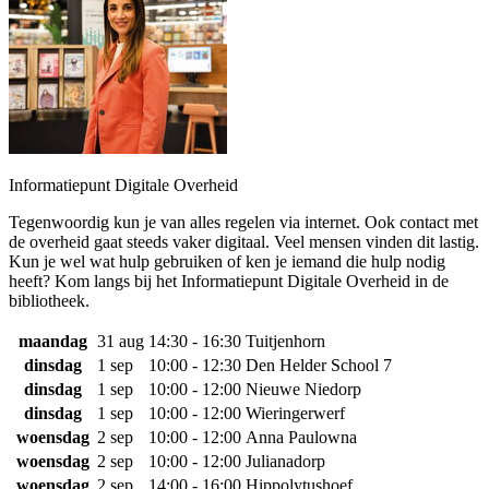
Informatiepunt Digitale Overheid
Tegenwoordig kun je van alles regelen via internet. Ook contact met
de overheid gaat steeds vaker digitaal. Veel mensen vinden dit lastig.
Kun je wel wat hulp gebruiken of ken je iemand die hulp nodig
heeft? Kom langs bij het Informatiepunt Digitale Overheid in de
bibliotheek.
maandag
31 aug
14:30 - 16:30
Tuitjenhorn
dinsdag
1 sep
10:00 - 12:30
Den Helder School 7
dinsdag
1 sep
10:00 - 12:00
Nieuwe Niedorp
dinsdag
1 sep
10:00 - 12:00
Wieringerwerf
woensdag
2 sep
10:00 - 12:00
Anna Paulowna
woensdag
2 sep
10:00 - 12:00
Julianadorp
woensdag
2 sep
14:00 - 16:00
Hippolytushoef