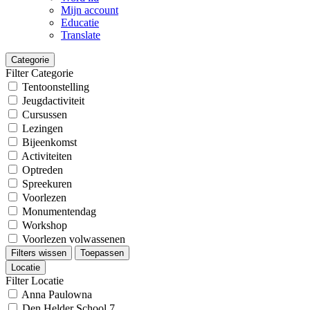
Mijn account
Educatie
Translate
Categorie
Filter Categorie
Tentoonstelling
Jeugdactiviteit
Cursussen
Lezingen
Bijeenkomst
Activiteiten
Optreden
Spreekuren
Voorlezen
Monumentendag
Workshop
Voorlezen volwassenen
Filters wissen
Toepassen
Locatie
Filter Locatie
Anna Paulowna
Den Helder School 7