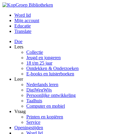
Word lid
Mijn account
Educatie
Translate
Doe
Lees
Collectie
Jeugd en jongeren
18 t/m 25 jaar
Ontdekken & Onderzoeken
E-books en luisterboeken
Leer
Nederlands leren
DigiWegWijs
Persoonlijke ontwikkeling
Taalhuis
Computer en mobiel
Vraag
Printen en kopiëren
Service
Openingstijden
Word lid