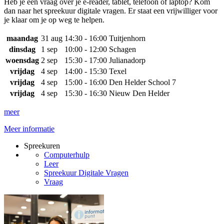
Heb je een vraag over je e-reader, tablet, telefoon of laptop? Kom
dan naar het spreekuur digitale vragen. Er staat een vrijwilliger voor
je klaar om je op weg te helpen.
maandag
31 aug
14:30 - 16:00
Tuitjenhorn
dinsdag
1 sep
10:00 - 12:00
Schagen
woensdag
2 sep
15:30 - 17:00
Julianadorp
vrijdag
4 sep
14:00 - 15:30
Texel
vrijdag
4 sep
15:00 - 16:00
Den Helder School 7
vrijdag
4 sep
15:30 - 16:30
Nieuw Den Helder
meer
Meer informatie
Spreekuren
Computerhulp
Leer
Spreekuur Digitale Vragen
Vraag