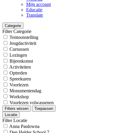
Mijn account
Educatie
Translate
Categorie
Filter Categorie
Tentoonstelling
Jeugdactiviteit
Cursussen
Lezingen
Bijeenkomst
Activiteiten
Optreden
Spreekuren
Voorlezen
Monumentendag
Workshop
Voorlezen volwassenen
Filters wissen
Toepassen
Locatie
Filter Locatie
Anna Paulowna
Den Helder School 7