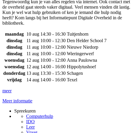
Tegenwoordig kun je van alles regelen via internet. Ook contact met
de overheid gaat steeds vaker digitaal. Veel mensen vinden dit lastig.
Kun je wel wat hulp gebruiken of ken je iemand die hulp nodig
heeft? Kom langs bij het Informatiepunt Digitale Overheid in de
bibliotheek.
maandag
10 aug
14:30 - 16:30
Tuitjenhorn
dinsdag
11 aug
10:00 - 12:30
Den Helder School 7
dinsdag
11 aug
10:00 - 12:00
Nieuwe Niedorp
dinsdag
11 aug
10:00 - 12:00
Wieringerwerf
woensdag
12 aug
10:00 - 12:00
Anna Paulowna
woensdag
12 aug
14:00 - 16:00
Hippolytushoef
donderdag
13 aug
13:30 - 15:30
Schagen
vrijdag
14 aug
14:00 - 16:00
Texel
meer
Meer informatie
Spreekuren
Computerhulp
IDO
Leer
Vraag