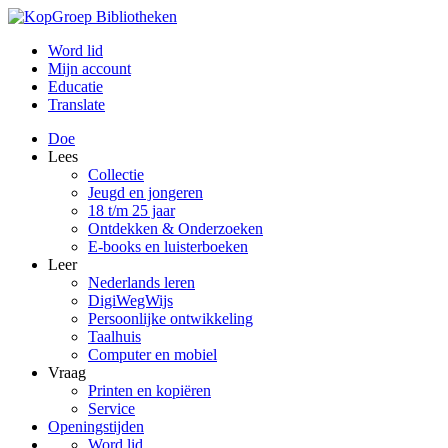
Word lid
Mijn account
Educatie
Translate
Doe
Lees
Collectie
Jeugd en jongeren
18 t/m 25 jaar
Ontdekken & Onderzoeken
E-books en luisterboeken
Leer
Nederlands leren
DigiWegWijs
Persoonlijke ontwikkeling
Taalhuis
Computer en mobiel
Vraag
Printen en kopiëren
Service
Openingstijden
Word lid