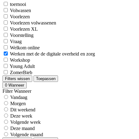
toernooi
Volwassen
Voorlezen
Voorlezen volwassenen
Voorlezen XL
Voorstelling
Vraag
Welkom online
Werken met de de digitale overheid en zorg
Workshop
Young Adult
ZomerBieb
Filters wissen
Toepassen
0
Wanneer
Filter Wanneer
Vandaag
Morgen
Dit weekend
Deze week
Volgende week
Deze maand
Volgende maand