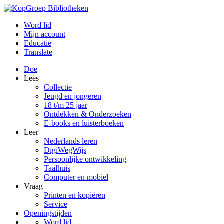
Word lid
Mijn account
Educatie
Translate
Doe
Lees
Collectie
Jeugd en jongeren
18 t/m 25 jaar
Ontdekken & Onderzoeken
E-books en luisterboeken
Leer
Nederlands leren
DigiWegWijs
Persoonlijke ontwikkeling
Taalhuis
Computer en mobiel
Vraag
Printen en kopiëren
Service
Openingstijden
Word lid