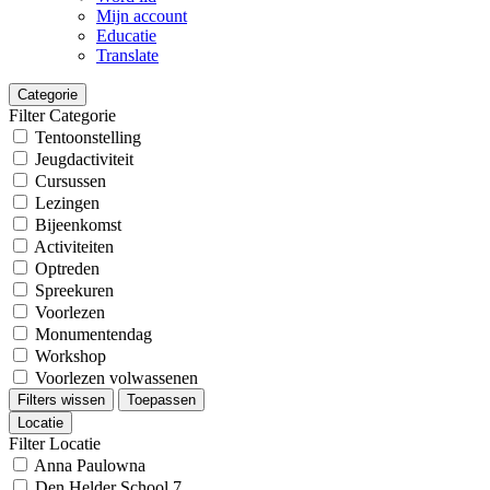
Mijn account
Educatie
Translate
Categorie
Filter Categorie
Tentoonstelling
Jeugdactiviteit
Cursussen
Lezingen
Bijeenkomst
Activiteiten
Optreden
Spreekuren
Voorlezen
Monumentendag
Workshop
Voorlezen volwassenen
Filters wissen
Toepassen
Locatie
Filter Locatie
Anna Paulowna
Den Helder School 7