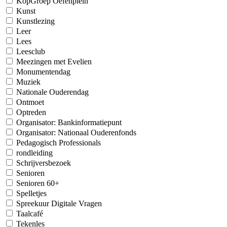
KopGroep Oefenplein
Kunst
Kunstlezing
Leer
Lees
Leesclub
Meezingen met Evelien
Monumentendag
Muziek
Nationale Ouderendag
Ontmoet
Optreden
Organisator: Bankinformatiepunt
Organisator: Nationaal Ouderenfonds
Pedagogisch Professionals
rondleiding
Schrijversbezoek
Senioren
Senioren 60+
Spelletjes
Spreekuur Digitale Vragen
Taalcafé
Tekenles