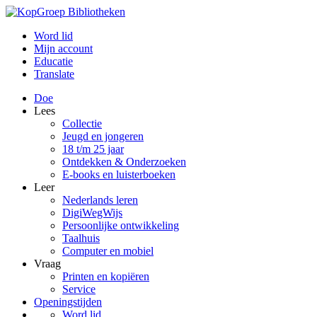
Word lid
Mijn account
Educatie
Translate
Doe
Lees
Collectie
Jeugd en jongeren
18 t/m 25 jaar
Ontdekken & Onderzoeken
E-books en luisterboeken
Leer
Nederlands leren
DigiWegWijs
Persoonlijke ontwikkeling
Taalhuis
Computer en mobiel
Vraag
Printen en kopiëren
Service
Openingstijden
Word lid