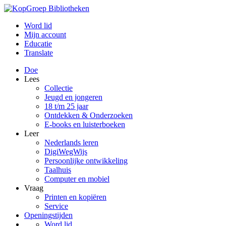
Word lid
Mijn account
Educatie
Translate
Doe
Lees
Collectie
Jeugd en jongeren
18 t/m 25 jaar
Ontdekken & Onderzoeken
E-books en luisterboeken
Leer
Nederlands leren
DigiWegWijs
Persoonlijke ontwikkeling
Taalhuis
Computer en mobiel
Vraag
Printen en kopiëren
Service
Openingstijden
Word lid