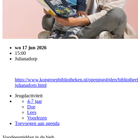
wo 17 jun 2026
15:00
Julianadorp
https://www.kopgroepbibliotheken.nl/openingstijden/bibliothee
julianadorp.html
Jeugdactiviteit
4-7 jaar
Doe
Lees
Voorlezen
Toevoegen aan agenda
Voorleesmiddag in de bieb