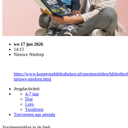
wo 17 jun 2026
14:15
Nieuwe Niedorp
https://www.kopgroepbibliotheken.nl/openingstijden/bibliothee
nieuwe-niedorp.html
Jeugdactiviteit
4-7 jaar
Doe
Lees
Voorlezen
Toevoegen aan agenda
Voorleesmiddag in de bieb