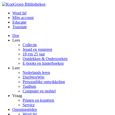
Word lid
Mijn account
Educatie
Translate
Doe
Lees
Collectie
Jeugd en jongeren
18 t/m 25 jaar
Ontdekken & Onderzoeken
E-books en luisterboeken
Leer
Nederlands leren
DigiWegWijs
Persoonlijke ontwikkeling
Taalhuis
Computer en mobiel
Vraag
Printen en kopiëren
Service
Openingstijden
Word lid