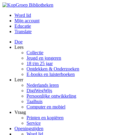
Word lid
Mijn account
Educatie
Translate
Doe
Lees
Collectie
Jeugd en jongeren
18 t/m 25 jaar
Ontdekken & Onderzoeken
E-books en luisterboeken
Leer
Nederlands leren
DigiWegWijs
Persoonlijke ontwikkeling
Taalhuis
Computer en mobiel
Vraag
Printen en kopiëren
Service
Openingstijden
Word lid