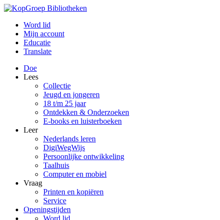
Word lid
Mijn account
Educatie
Translate
Doe
Lees
Collectie
Jeugd en jongeren
18 t/m 25 jaar
Ontdekken & Onderzoeken
E-books en luisterboeken
Leer
Nederlands leren
DigiWegWijs
Persoonlijke ontwikkeling
Taalhuis
Computer en mobiel
Vraag
Printen en kopiëren
Service
Openingstijden
Word lid