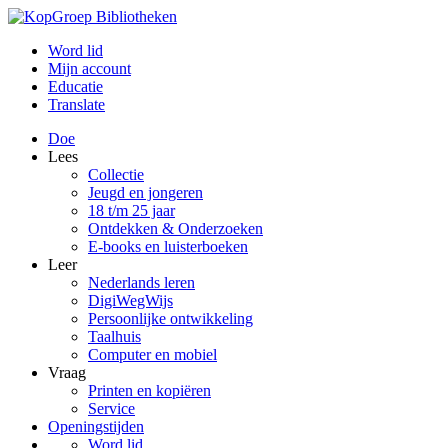
Word lid
Mijn account
Educatie
Translate
Doe
Lees
Collectie
Jeugd en jongeren
18 t/m 25 jaar
Ontdekken & Onderzoeken
E-books en luisterboeken
Leer
Nederlands leren
DigiWegWijs
Persoonlijke ontwikkeling
Taalhuis
Computer en mobiel
Vraag
Printen en kopiëren
Service
Openingstijden
Word lid