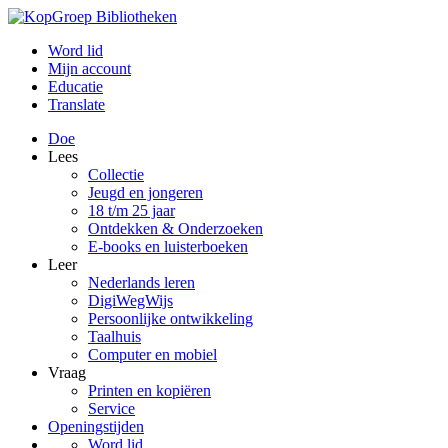
Word lid
Mijn account
Educatie
Translate
Doe
Lees
Collectie
Jeugd en jongeren
18 t/m 25 jaar
Ontdekken & Onderzoeken
E-books en luisterboeken
Leer
Nederlands leren
DigiWegWijs
Persoonlijke ontwikkeling
Taalhuis
Computer en mobiel
Vraag
Printen en kopiëren
Service
Openingstijden
Word lid