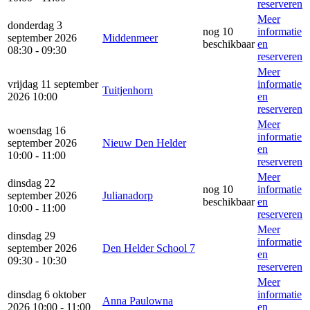
reserveren
Meer
donderdag 3
nog 10
informatie
september 2026
Middenmeer
beschikbaar
en
08:30 - 09:30
reserveren
Meer
vrijdag 11 september
informatie
Tuitjenhorn
2026 10:00
en
reserveren
Meer
woensdag 16
informatie
september 2026
Nieuw Den Helder
en
10:00 - 11:00
reserveren
Meer
dinsdag 22
nog 10
informatie
september 2026
Julianadorp
beschikbaar
en
10:00 - 11:00
reserveren
Meer
dinsdag 29
informatie
september 2026
Den Helder School 7
en
09:30 - 10:30
reserveren
Meer
dinsdag 6 oktober
informatie
Anna Paulowna
2026 10:00 - 11:00
en