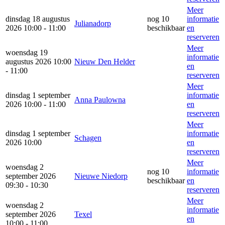
Meer
dinsdag 18 augustus
nog 10
informatie
Julianadorp
2026 10:00 - 11:00
beschikbaar
en
reserveren
Meer
woensdag 19
informatie
augustus 2026 10:00
Nieuw Den Helder
en
- 11:00
reserveren
Meer
dinsdag 1 september
informatie
Anna Paulowna
2026 10:00 - 11:00
en
reserveren
Meer
dinsdag 1 september
informatie
Schagen
2026 10:00
en
reserveren
Meer
woensdag 2
nog 10
informatie
september 2026
Nieuwe Niedorp
beschikbaar
en
09:30 - 10:30
reserveren
Meer
woensdag 2
informatie
september 2026
Texel
en
10:00 - 11:00