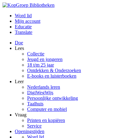
Word lid
Mijn account
Educatie
Translate
Doe
Lees
Collectie
Jeugd en jongeren
18 t/m 25 jaar
Ontdekken & Onderzoeken
E-books en luisterboeken
Leer
Nederlands leren
DigiWegWijs
Persoonlijke ontwikkeling
Taalhuis
Computer en mobiel
Vraag
Printen en kopiëren
Service
Openingstijden
Word lid