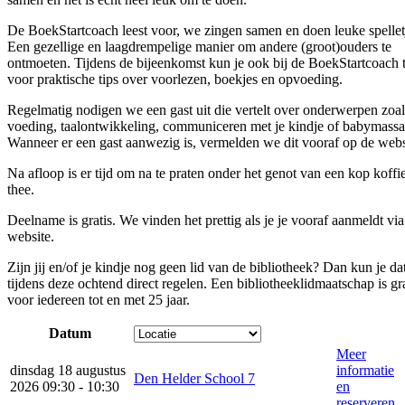
De BoekStartcoach leest voor, we zingen samen en doen leuke spellet
Een gezellige en laagdrempelige manier om andere (groot)ouders te
ontmoeten. Tijdens de bijeenkomst kun je ook bij de BoekStartcoach 
voor praktische tips over voorlezen, boekjes en opvoeding.
Regelmatig nodigen we een gast uit die vertelt over onderwerpen zoal
voeding, taalontwikkeling, communiceren met je kindje of babymassa
Wanneer er een gast aanwezig is, vermelden we dit vooraf op de webs
Na afloop is er tijd om na te praten onder het genot van een kop koffi
thee.
Deelname is gratis. We vinden het prettig als je je vooraf aanmeldt via
website.
Zijn jij en/of je kindje nog geen lid van de bibliotheek? Dan kun je da
tijdens deze ochtend direct regelen. Een bibliotheeklidmaatschap is gra
voor iedereen tot en met 25 jaar.
Datum
Meer
dinsdag 18 augustus
informatie
Den Helder School 7
2026 09:30 - 10:30
en
reserveren