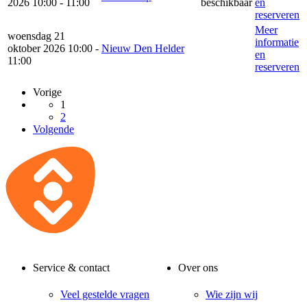
2026 10:00 - 11:00
beschikbaar
en
reserveren
Meer
woensdag 21
informatie
oktober 2026 10:00 -
Nieuw Den Helder
en
11:00
reserveren
Vorige
1
2
Volgende
Service & contact
Over ons
Veel gestelde vragen
Wie zijn wij